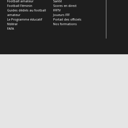
Football amateur
Santé
Football Féminin
Scores en direct
Guides dédiés au football
FFFTV
amateur
Joueurs FFF
Le Programme éducatif
Portail des officiels
fédéral
Nos formations
FAFA