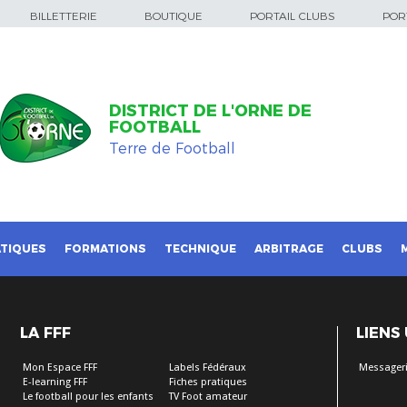
BILLETTERIE
BOUTIQUE
PORTAIL CLUBS
PORT
DISTRICT DE L'ORNE DE
FOOTBALL
Terre de Football
TIQUES
FORMATIONS
TECHNIQUE
ARBITRAGE
CLUBS
LA FFF
LIENS
Mon Espace FFF
Labels Fédéraux
Messageri
E-learning FFF
Fiches pratiques
Le football pour les enfants
TV Foot amateur