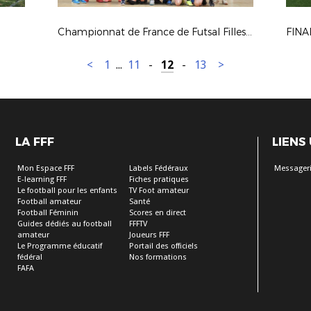
Championnat de France de Futsal Filles lycée Marguerite de Navarre Alençon Mars 2018
FINA
<
1
...
11
-
12
-
13
>
LA FFF
LIENS
Mon Espace FFF
Labels Fédéraux
Messageri
E-learning FFF
Fiches pratiques
Le football pour les enfants
TV Foot amateur
Football amateur
Santé
Football Féminin
Scores en direct
Guides dédiés au football
FFFTV
amateur
Joueurs FFF
Le Programme éducatif
Portail des officiels
fédéral
Nos formations
FAFA