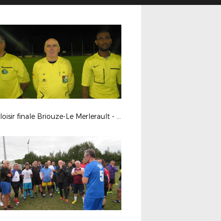
Foot loisir finale Briouze-Le Merlerault - Vendredi 22 Septembre 2017- Challenge Jean-Claude Bigeon