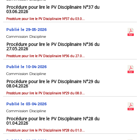
Procédure pour lire le PV Disciplinaire N°37 du
03.06.2026
Procédure pour lire le PV Disciplinaire N°37 du 03.06.2026
Publié le 29-05-2026
Commission Discipline
Procédure pour lire le PV Disciplinaire N°36 du
27.05.2026
Procédure pour lire le PV Disciplinaire N°36 du 27.05.2026
Publié le 10-04-2026
Commission Discipline
Procédure pour lire le PV Disciplinaire N°29 du
08.04.2026
Procédure pour lire le PV Disciplinaire N°29 du 08.04.2026
Publié le 03-04-2026
Commission Discipline
Procédure pour lire le PV Disciplinaire N°28 du
01.04.2026
Procédure pour lire le PV Disciplinaire N°28 du 01.04.2026