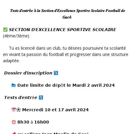
𝑻𝒆𝒔𝒕𝒔 𝒅’𝒆𝒏𝒕𝒓é𝒆 à 𝒍𝒂 𝑺𝒆𝒄𝒕𝒊𝒐𝒏 𝒅’𝑬𝒙𝒄𝒆𝒍𝒍𝒆𝒏𝒄𝒆 𝑺𝒑𝒐𝒓𝒕𝒊𝒗𝒆 𝑺𝒄𝒐𝒍𝒂𝒊𝒓𝒆 𝑭𝒐𝒐𝒕𝒃𝒂𝒍𝒍 𝒅𝒆
𝑮𝒂𝒄é
𝙎𝙀𝘾𝙏𝙄𝙊𝙉 𝘿’𝙀𝙓𝘾𝙀𝙇𝙇𝙀𝙉𝘾𝙀 𝙎𝙋𝙊𝙍𝙏𝙄𝙑𝙀 𝙎𝘾𝙊𝙇𝘼𝙄𝙍𝙀
(4ème/3ème)
Tu es licencié dans un club, tu désires poursuivre ta scolarité
en vivant ta passion du football et progresser dans une structure
adaptée.
𝘿𝙤𝙨𝙨𝙞𝙚𝙧 𝙙’𝙞𝙣𝙨𝙘𝙧𝙞𝙥𝙩𝙞𝙤𝙣
𝗗𝗮𝘁𝗲 𝗹𝗶𝗺𝗶𝘁𝗲 𝗱𝗲 𝗱é𝗽ô𝘁 𝗹𝗲 𝗠𝗮𝗿𝗱𝗶 𝟮 𝗮𝘃𝗿𝗶𝗹 𝟮𝟬𝟮𝟰
𝙏𝙚𝙨𝙩𝙨 𝙙’𝙚𝙣𝙩𝙧é𝙚
𝗠𝗲𝗿𝗰𝗿𝗲𝗱𝗶 𝟭𝟬 𝗲𝘁 𝟭𝟳 𝗮𝘃𝗿𝗶𝗹 𝟮𝟬𝟮𝟰
𝟴𝗵𝟯𝟬 à 𝟭𝟲𝗵𝟬𝟬