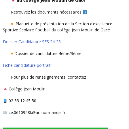
𝗮𝘂 𝗰𝗼𝗹𝗹è𝗴𝗲 𝗝𝗲𝗮𝗻 𝗠𝗼𝘂𝗹𝗶𝗻 𝗱𝗲 𝗚𝗮𝗰é
Retrouvez les documents nécessaires
Plaquette de présentation de la Section d’excellence
Sportive Scolaire Football du collège Jean Moulin de Gacé
Dossier Candidature SES 24-25
Dossier de candidature 4ème/3ème
Fiche candidature portrait
Pour plus de renseignements, contactez
Collège Jean Moulin
02 33 12 45 50
ce.0610958k@ac-normandie.fr