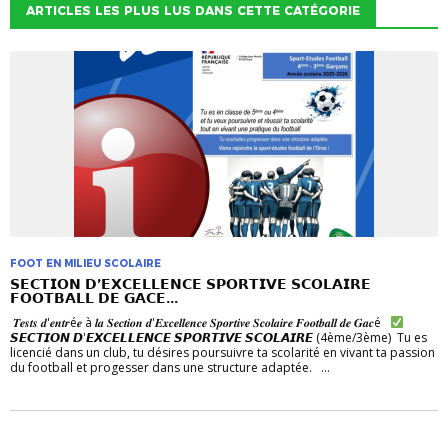
ARTICLES LES PLUS LUS DANS CETTE CATÉGORIE
FOOT EN MILIEU SCOLAIRE
𝗦𝗘𝗖𝗧𝗜𝗢𝗡 𝗗’𝗘𝗫𝗖𝗘𝗟𝗟𝗘𝗡𝗖𝗘 𝗦𝗣𝗢𝗥𝗧𝗜𝗩𝗘 𝗦𝗖𝗢𝗟𝗔𝗜𝗥𝗘
𝗙𝗢𝗢𝗧𝗕𝗔𝗟𝗟 𝗗𝗘 𝗚𝗔𝗖𝗘...
𝑻𝒆𝒔𝒕𝒔 𝒅'𝒆𝒏𝒕𝒓é𝒆 à 𝒍𝒂 𝑺𝒆𝒄𝒕𝒊𝒐𝒏 𝒅'𝑬𝒙𝒄𝒆𝒍𝒍𝒆𝒏𝒄𝒆 𝑺𝒑𝒐𝒓𝒕𝒊𝒗𝒆 𝑺𝒄𝒐𝒍𝒂𝒊𝒓𝒆 𝑭𝒐𝒐𝒕𝒃𝒂𝒍𝒍 𝒅𝒆 𝑮𝒂𝒄é
𝙎𝙀𝘾𝙏𝙄𝙊𝙉 𝘿'𝙀𝙓𝘾𝙀𝙇𝙇𝙀𝙉𝘾𝙀 𝙎𝙋𝙊𝙍𝙏𝙄𝙑𝙀 𝙎𝘾𝙊𝙇𝘼𝙄𝙍𝙀 (4ème/3ème) Tu es
licencié dans un club, tu désires poursuivre ta scolarité en vivant ta passion
du football et progesser dans une structure adaptée. ...