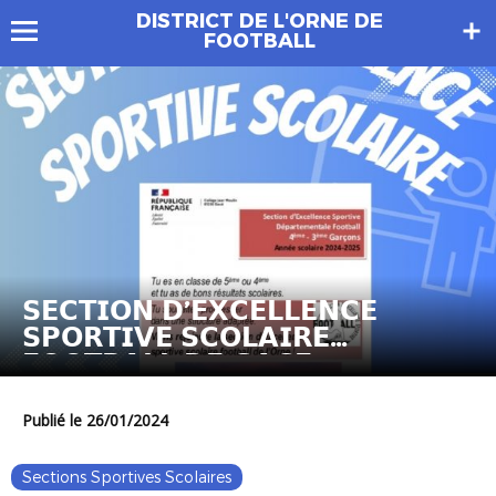
DISTRICT DE L'ORNE DE
FOOTBALL
𝗦𝗘𝗖𝗧𝗜𝗢𝗡 𝗗’𝗘𝗫𝗖𝗘𝗟𝗟𝗘𝗡𝗖𝗘
𝗦𝗣𝗢𝗥𝗧𝗜𝗩𝗘 𝗦𝗖𝗢𝗟𝗔𝗜𝗥𝗘
𝗙𝗢𝗢𝗧𝗕𝗔𝗟𝗟 𝗗𝗘 𝗚𝗔𝗖𝗘
Publié le 26/01/2024
Sections Sportives Scolaires