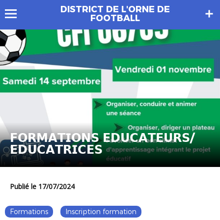
DISTRICT DE L'ORNE DE
FOOTBALL
𝗙𝗢𝗥𝗠𝗔𝗧𝗜𝗢𝗡𝗦 𝗘𝗗𝗨𝗖𝗔𝗧𝗘𝗨𝗥𝗦/
𝗘𝗗𝗨𝗖𝗔𝗧𝗥𝗜𝗖𝗘𝗦
Publié le 17/07/2024
Formations
Inscription formation