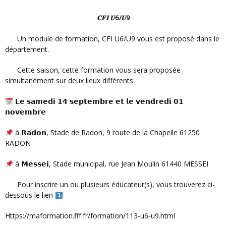
𝑪𝑭𝑰 𝑼6/𝑼9
Un module de formation, CFI U6/U9 vous est proposé dans le
département.
Cette saison, cette formation vous sera proposée
simultanément sur deux lieux différents
𝗟𝗲 𝘀𝗮𝗺𝗲𝗱𝗶 𝟭𝟰 𝘀𝗲𝗽𝘁𝗲𝗺𝗯𝗿𝗲 𝗲𝘁 𝗹𝗲 𝘃𝗲𝗻𝗱𝗿𝗲𝗱𝗶 𝟬𝟭
𝗻𝗼𝘃𝗲𝗺𝗯𝗿𝗲
à 𝗥𝗮𝗱𝗼𝗻, Stade de Radon, 9 route de la Chapelle 61250
RADON
à 𝗠𝗲𝘀𝘀𝗲𝗶, Stade municipal, rue Jean Moulin 61440 MESSEI
Pour inscrire un ou plusieurs éducateur(s), vous trouverez ci-
dessous le lien
https://maformation.fff.fr/formation/113-u6-u9.html