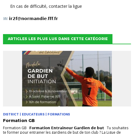
En cas de difficulté, contacter la ligue
𝗶𝗿𝟮𝗳@𝗻𝗼𝗿𝗺𝗮𝗻𝗱𝗶𝗲.𝗳𝗳𝗳.𝗳𝗿
ARTICLES LES PLUS LUS DANS CETTE CATÉGORIE
DISTRICT | EDUCATEURS | FORMATIONS
Formation GB
Formation GB 𝗙𝗼𝗿𝗺𝗮𝘁𝗶𝗼𝗻 𝗘𝗻𝘁𝗿𝗮𝗶𝗻𝗲𝘂𝗿 𝗚𝗮𝗿𝗱𝗶𝗲𝗻 𝗱𝗲 𝗯𝘂𝘁 Tu souhaites
te former pour entrainer les gardiens de but de ton club ? La Ligue de