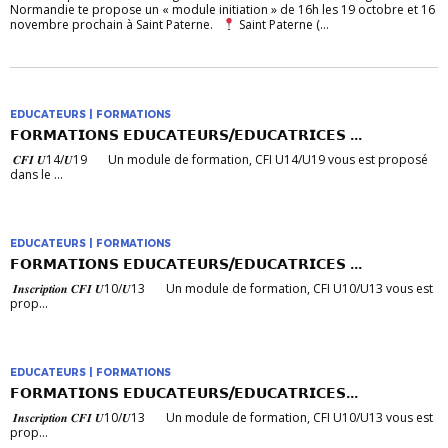
Normandie te propose un « module initiation » de 16h les 19 octobre et 16
novembre prochain à Saint Paterne.
Saint Paterne (...
EDUCATEURS | FORMATIONS
𝗙𝗢𝗥𝗠𝗔𝗧𝗜𝗢𝗡𝗦 𝗘𝗗𝗨𝗖𝗔𝗧𝗘𝗨𝗥𝗦/𝗘𝗗𝗨𝗖𝗔𝗧𝗥𝗜𝗖𝗘𝗦 ...
𝑪𝑭𝑰 𝑼14/𝑼19 Un module de formation, CFI U14/U19 vous est proposé
dans le ...
EDUCATEURS | FORMATIONS
𝗙𝗢𝗥𝗠𝗔𝗧𝗜𝗢𝗡𝗦 𝗘𝗗𝗨𝗖𝗔𝗧𝗘𝗨𝗥𝗦/𝗘𝗗𝗨𝗖𝗔𝗧𝗥𝗜𝗖𝗘𝗦 ...
𝑰𝒏𝒔𝒄𝒓𝒊𝒑𝒕𝒊𝒐𝒏 𝑪𝑭𝑰 𝑼10/𝑼13 Un module de formation, CFI U10/U13 vous est
prop...
EDUCATEURS | FORMATIONS
𝗙𝗢𝗥𝗠𝗔𝗧𝗜𝗢𝗡𝗦 𝗘𝗗𝗨𝗖𝗔𝗧𝗘𝗨𝗥𝗦/𝗘𝗗𝗨𝗖𝗔𝗧𝗥𝗜𝗖𝗘𝗦...
𝑰𝒏𝒔𝒄𝒓𝒊𝒑𝒕𝒊𝒐𝒏 𝑪𝑭𝑰 𝑼10/𝑼13 Un module de formation, CFI U10/U13 vous est
prop...