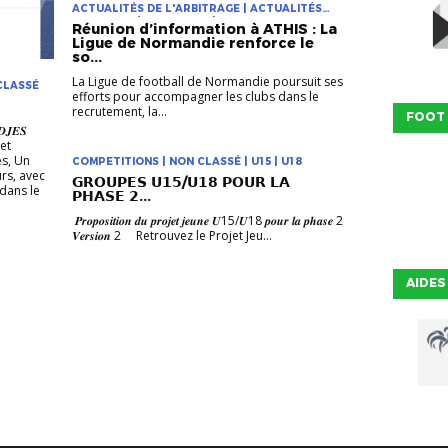
ACTUALITÉS DE L'ARBITRAGE | ACTUALITÉS
DES CLUBS | ARBITRAGE | CLUBS
Réunion d’information à ATHIS : La
Ligue de Normandie renforce le
so...
La Ligue de football de Normandie poursuit ses
 CLASSÉ
efforts pour accompagner les clubs dans le
recrutement, la...
FOOT
𝑺𝑫𝑱𝑬𝑺
et
es, Un
COMPETITIONS | NON CLASSÉ | U15 | U18
rs, avec
𝗚𝗥𝗢𝗨𝗣𝗘𝗦 𝗨𝟭𝟱/𝗨𝟭𝟴 𝗣𝗢𝗨𝗥 𝗟𝗔
dans le
𝗣𝗛𝗔𝗦𝗘 𝟮...
𝑷𝒓𝒐𝒑𝒐𝒔𝒊𝒕𝒊𝒐𝒏 𝒅𝒖 𝒑𝒓𝒐𝒋𝒆𝒕 𝒋𝒆𝒖𝒏𝒆 𝑼15/𝑼18 𝒑𝒐𝒖𝒓 𝒍𝒂 𝒑𝒉𝒂𝒔𝒆 2
𝑽𝒆𝒓𝒔𝒊𝒐𝒏 2 Retrouvez le Projet Jeu...
AIDES