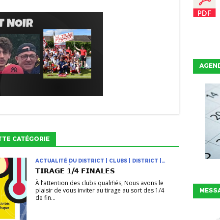
AGEN
TTE CATÉGORIE
ACTUALITÉ DU DISTRICT | CLUBS | DISTRICT |
NON CLASSÉ
𝗧𝗜𝗥𝗔𝗚𝗘 𝟭/𝟰 𝗙𝗜𝗡𝗔𝗟𝗘𝗦
À l’attention des clubs qualifiés, Nous avons le
plaisir de vous inviter au tirage au sort des 1/4
MESSA
de fin...