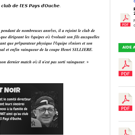
𝙪 𝙘𝙡𝙪𝙗 𝙙𝙚 𝙡’𝙀𝙎 𝙋𝙖𝙮𝙨 𝙙’𝙊𝙪𝙘𝙝𝙚.
𝒕 𝒑𝒆𝒏𝒅𝒂𝒏𝒕 𝒅𝒆 𝒏𝒐𝒎𝒃𝒓𝒆𝒖𝒔𝒆𝒔 𝒂𝒏𝒏é𝒆𝒔, 𝒊𝒍 𝒂 𝒓𝒆𝒋𝒐𝒊𝒏𝒕 𝒍𝒆 𝒄𝒍𝒖𝒃 𝒅𝒆
𝒖𝒆 𝒅𝒊𝒓𝒊𝒈𝒆𝒂𝒏𝒕 𝒍𝒆𝒔 é𝒒𝒖𝒊𝒑𝒆𝒔 𝒐ù é𝒗𝒐𝒍𝒖𝒂𝒊𝒕 𝒔𝒐𝒏 𝒇𝒊𝒍𝒔 𝒂𝒖𝒙𝒒𝒖𝒆𝒍𝒍𝒆𝒔
𝒏 𝒕𝒂𝒏𝒕 𝒒𝒖𝒆 𝒑𝒓é𝒑𝒂𝒓𝒂𝒕𝒆𝒖𝒓 𝒑𝒉𝒚𝒔𝒊𝒒𝒖𝒆 𝒍’é𝒒𝒖𝒊𝒑𝒆 𝒔é𝒏𝒊𝒐𝒓𝒔 𝒆𝒕 𝒔𝒐𝒏
AIDE 
𝒔𝒂𝒍 𝒆𝒕 𝒆𝒏𝒇𝒊𝒏 𝒗𝒂𝒊𝒏𝒒𝒖𝒆𝒖𝒓 𝒅𝒆 𝒍𝒂 𝒄𝒐𝒖𝒑𝒆 𝑯𝒆𝒏𝒓𝒊 𝑺𝑰𝑳𝑳𝑰𝑬𝑹𝑬.
𝒓 𝒔𝒐𝒏 𝒅𝒆𝒓𝒏𝒊𝒆𝒓 𝒎𝒂𝒕𝒄𝒉 𝒐ù 𝒊𝒍 𝒏’𝒆𝒔𝒕 𝒑𝒂𝒔 𝒔𝒐𝒓𝒕𝒊 𝒗𝒂𝒊𝒏𝒒𝒖𝒆𝒖𝒓. »