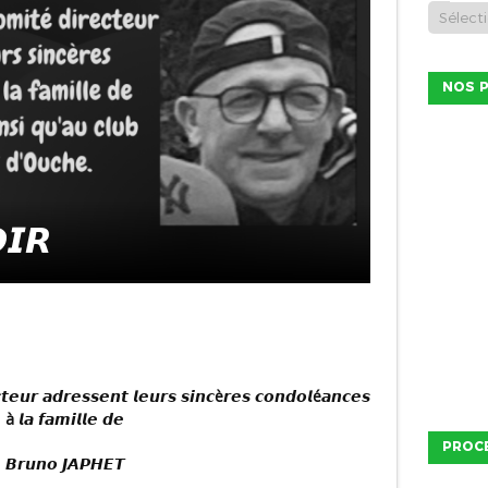
NOS P
𝙄𝙍
à 𝙡𝙖 𝙛𝙖𝙢𝙞𝙡𝙡𝙚 𝙙𝙚
PROC
𝘽𝙧𝙪𝙣𝙤 𝙅𝘼𝙋𝙃𝙀𝙏