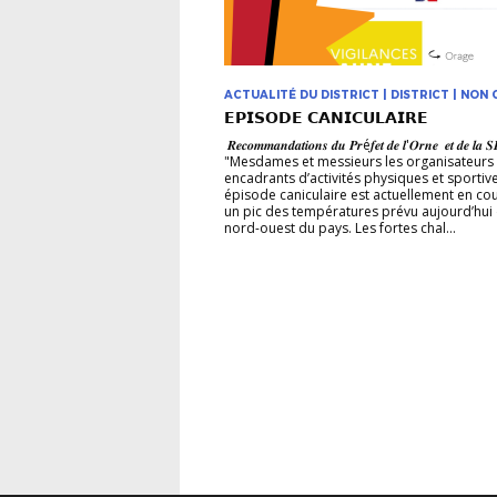
ACTUALITÉ DU DISTRICT | DISTRICT | NON
𝗘𝗣𝗜𝗦𝗢𝗗𝗘 𝗖𝗔𝗡𝗜𝗖𝗨𝗟𝗔𝗜𝗥𝗘
𝑹𝒆𝒄𝒐𝒎𝒎𝒂𝒏𝒅𝒂𝒕𝒊𝒐𝒏𝒔 𝒅𝒖 𝑷𝒓é𝒇𝒆𝒕 𝒅𝒆 𝒍'𝑶𝒓𝒏𝒆 𝒆𝒕 𝒅𝒆 𝒍𝒂 
"Mesdames et messieurs les organisateurs 
encadrants d’activités physiques et sportiv
épisode caniculaire est actuellement en cou
un pic des températures prévu aujourd’hui 
nord-ouest du pays. Les fortes chal...