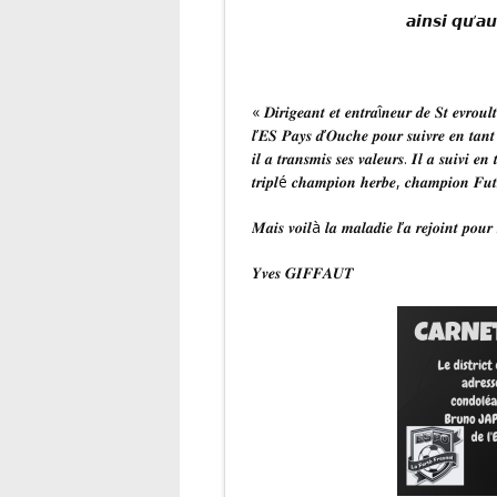
𝙖𝙞𝙣𝙨𝙞 𝙦𝙪’
« 𝑫𝒊𝒓𝒊𝒈𝒆𝒂𝒏𝒕 𝒆𝒕 𝒆𝒏𝒕𝒓𝒂î𝒏𝒆𝒖𝒓 𝒅𝒆 𝑺𝒕 𝒆𝒗𝒓𝒐𝒖𝒍
𝒍’𝑬𝑺 𝑷𝒂𝒚𝒔 𝒅’𝑶𝒖𝒄𝒉𝒆 𝒑𝒐𝒖𝒓 𝒔𝒖𝒊𝒗𝒓𝒆 𝒆𝒏 𝒕𝒂𝒏𝒕 
𝒊𝒍 𝒂 𝒕𝒓𝒂𝒏𝒔𝒎𝒊𝒔 𝒔𝒆𝒔 𝒗𝒂𝒍𝒆𝒖𝒓𝒔. 𝑰𝒍 𝒂 𝒔𝒖𝒊𝒗𝒊 𝒆
𝒕𝒓𝒊𝒑𝒍é 𝒄𝒉𝒂𝒎𝒑𝒊𝒐𝒏 𝒉𝒆𝒓𝒃𝒆, 𝒄𝒉𝒂𝒎𝒑𝒊𝒐𝒏 𝑭𝒖𝒕
𝑴𝒂𝒊𝒔 𝒗𝒐𝒊𝒍à 𝒍𝒂 𝒎𝒂𝒍𝒂𝒅𝒊𝒆 𝒍’𝒂 𝒓𝒆𝒋𝒐𝒊𝒏𝒕 𝒑𝒐𝒖
𝒀𝒗𝒆𝒔 𝑮𝑰𝑭𝑭𝑨𝑼𝑻