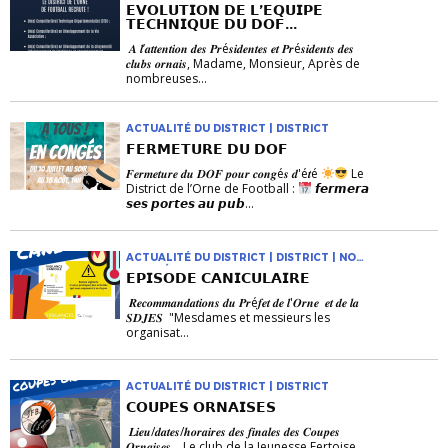
𝗘𝗩𝗢𝗟𝗨𝗧𝗜𝗢𝗡 𝗗𝗘 𝗟’𝗘𝗤𝗨𝗜𝗣𝗘
𝗧𝗘𝗖𝗛𝗡𝗜𝗤𝗨𝗘 𝗗𝗨 𝗗𝗢𝗙...
𝑨 𝒍’𝒂𝒕𝒕𝒆𝒏𝒕𝒊𝒐𝒏 𝒅𝒆𝒔 𝑷𝒓é𝒔𝒊𝒅𝒆𝒏𝒕𝒆𝒔 𝒆𝒕 𝑷𝒓é𝒔𝒊𝒅𝒆𝒏𝒕𝒔 𝒅𝒆𝒔
𝒄𝒍𝒖𝒃𝒔 𝒐𝒓𝒏𝒂𝒊𝒔, Madame, Monsieur, Après de
nombreuses...
ACTUALITÉ DU DISTRICT | DISTRICT
𝗙𝗘𝗥𝗠𝗘𝗧𝗨𝗥𝗘 𝗗𝗨 𝗗𝗢𝗙
𝑭𝒆𝒓𝒎𝒆𝒕𝒖𝒓𝒆 𝒅𝒖 𝑫𝑶𝑭 𝒑𝒐𝒖𝒓 𝒄𝒐𝒏𝒈é𝒔 𝒅'é𝒕é
Le
District de l’Orne de Football :
𝙛𝙚𝙧𝙢𝙚𝙧𝙖
𝙨𝙚𝙨 𝙥𝙤𝙧𝙩𝙚𝙨 𝙖𝙪 𝙥𝙪𝙗...
ACTUALITÉ DU DISTRICT | DISTRICT | NON
CLASSÉ
𝗘𝗣𝗜𝗦𝗢𝗗𝗘 𝗖𝗔𝗡𝗜𝗖𝗨𝗟𝗔𝗜𝗥𝗘
𝑹𝒆𝒄𝒐𝒎𝒎𝒂𝒏𝒅𝒂𝒕𝒊𝒐𝒏𝒔 𝒅𝒖 𝑷𝒓é𝒇𝒆𝒕 𝒅𝒆 𝒍'𝑶𝒓𝒏𝒆 𝒆𝒕 𝒅𝒆 𝒍𝒂
𝑺𝑫𝑱𝑬𝑺 "Mesdames et messieurs les
organisat...
ACTUALITÉ DU DISTRICT | DISTRICT
𝗖𝗢𝗨𝗣𝗘𝗦 𝗢𝗥𝗡𝗔𝗜𝗦𝗘𝗦
𝑳𝒊𝒆𝒖/𝒅𝒂𝒕𝒆𝒔/𝒉𝒐𝒓𝒂𝒊𝒓𝒆𝒔 𝒅𝒆𝒔 𝒇𝒊𝒏𝒂𝒍𝒆𝒔 𝒅𝒆𝒔 𝑪𝒐𝒖𝒑𝒆𝒔
𝑶𝒓𝒏𝒂𝒊𝒔𝒆𝒔 Le club de la Jeunesse Fertoise