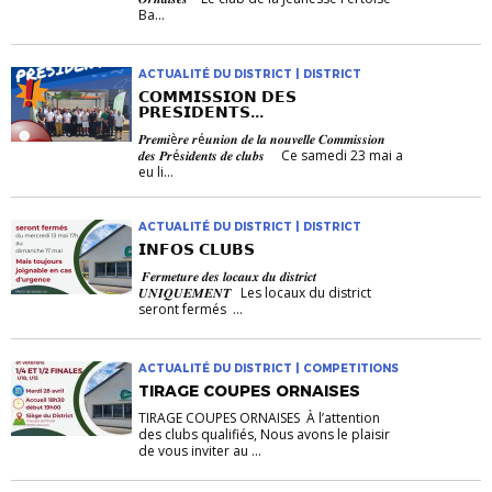
Ba...
ACTUALITÉ DU DISTRICT | DISTRICT
𝗖𝗢𝗠𝗠𝗜𝗦𝗦𝗜𝗢𝗡 𝗗𝗘𝗦
𝗣𝗥𝗘𝗦𝗜𝗗𝗘𝗡𝗧𝗦...
𝑷𝒓𝒆𝒎𝒊è𝒓𝒆 𝒓é𝒖𝒏𝒊𝒐𝒏 𝒅𝒆 𝒍𝒂 𝒏𝒐𝒖𝒗𝒆𝒍𝒍𝒆 𝑪𝒐𝒎𝒎𝒊𝒔𝒔𝒊𝒐𝒏
𝒅𝒆𝒔 𝑷𝒓é𝒔𝒊𝒅𝒆𝒏𝒕𝒔 𝒅𝒆 𝒄𝒍𝒖𝒃𝒔 Ce samedi 23 mai a
eu li...
ACTUALITÉ DU DISTRICT | DISTRICT
𝗜𝗡𝗙𝗢𝗦 𝗖𝗟𝗨𝗕𝗦
𝑭𝒆𝒓𝒎𝒆𝒕𝒖𝒓𝒆 𝒅𝒆𝒔 𝒍𝒐𝒄𝒂𝒖𝒙 𝒅𝒖 𝒅𝒊𝒔𝒕𝒓𝒊𝒄𝒕
𝑼𝑵𝑰𝑸𝑼𝑬𝑴𝑬𝑵𝑻 Les locaux du district
seront fermés ...
ACTUALITÉ DU DISTRICT | COMPETITIONS
TIRAGE COUPES ORNAISES
TIRAGE COUPES ORNAISES À l’attention
des clubs qualifiés, Nous avons le plaisir
de vous inviter au ...